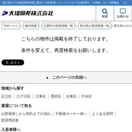
西大島のその他賃貸駐車場 | 駅近くの駐車場♪ コンパクトカーのみ駐車可。※車種・サイズ要確認。｜大雄開発株式会社
検索
お知らせ
TOPページ
>
物件検索
>
江東区の賃貸情報一覧
>
西大島の賃貸情報一覧
>
西大島のその
こちらの物件は掲載を終了しております。
条件を変えて、再度検索をお願いします。
このページの先頭へ
地域から探す
足立区
江戸川区
江東区
墨田区
台東区
中央区
賃貸について知る
お部屋探しから契約までの流れ
不動産オーナー様へ
よくある質問
賃貸用語集
入居者様へ