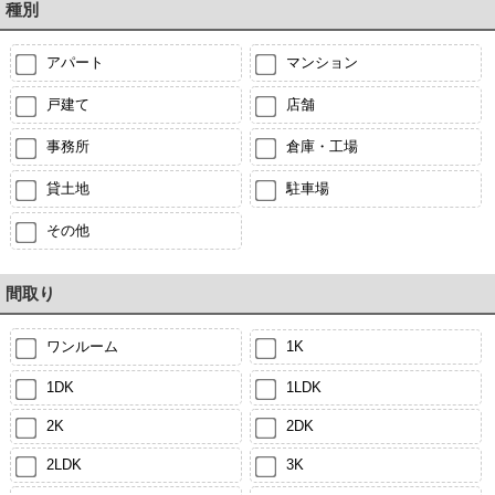
種別
アパート
マンション
戸建て
店舗
事務所
倉庫・工場
貸土地
駐車場
その他
間取り
ワンルーム
1K
1DK
1LDK
2K
2DK
2LDK
3K