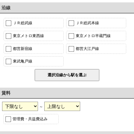
沿線
ＪＲ総武線
ＪＲ総武本線
東京メトロ東西線
東京メトロ半蔵門線
都営新宿線
都営大江戸線
東武亀戸線
賃料
～
管理費・共益費込み