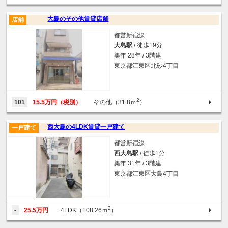
大島のその他賃貸店舗
店舗
都営新宿線
大島駅
/ 徒歩19分
築年 28年 / 3階建
東京都江東区北砂4丁目
2
101
15.5万円（税別）
その他（31.8ｍ
）
西大島の4LDK賃貸一戸建て
一戸建て
都営新宿線
西大島駅
/ 徒歩1分
築年 31年 / 3階建
東京都江東区大島4丁目
2
-
25.5万円
4LDK（108.26ｍ
）