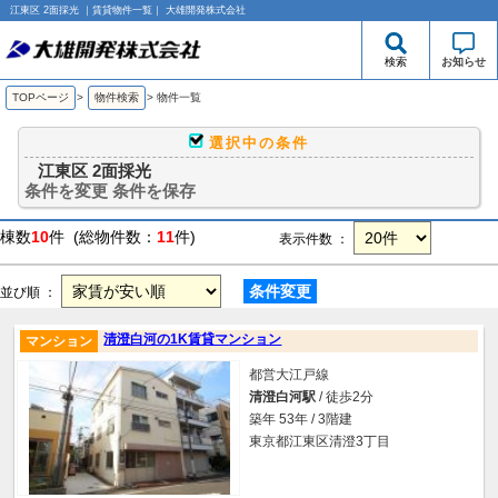
江東区 2面採光 ｜賃貸物件一覧｜ 大雄開発株式会社
検索
お知らせ
TOPページ
>
物件検索
>
物件一覧
選択中の条件
江東区 2面採光
条件を変更
条件を保存
棟数
10
件 (総物件数：
11
件)
表示件数 ：
条件変更
並び順 ：
清澄白河の1K賃貸マンション
マンション
都営大江戸線
清澄白河駅
/ 徒歩2分
築年 53年 / 3階建
東京都江東区清澄3丁目