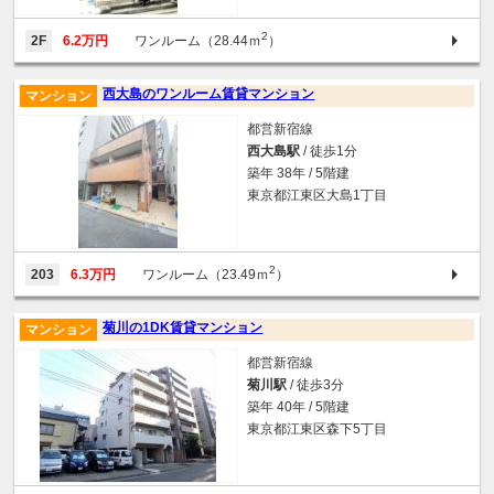
2
2F
6.2万円
ワンルーム（28.44ｍ
）
西大島のワンルーム賃貸マンション
マンション
都営新宿線
西大島駅
/ 徒歩1分
築年 38年 / 5階建
東京都江東区大島1丁目
2
203
6.3万円
ワンルーム（23.49ｍ
）
菊川の1DK賃貸マンション
マンション
都営新宿線
菊川駅
/ 徒歩3分
築年 40年 / 5階建
東京都江東区森下5丁目