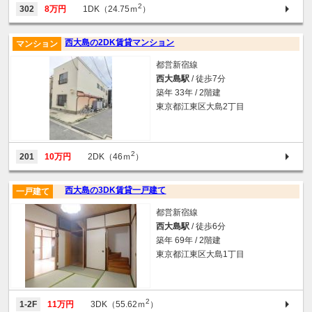
2
302
8万円
1DK（24.75ｍ
）
西大島の2DK賃貸マンション
マンション
都営新宿線
西大島駅
/ 徒歩7分
築年 33年 / 2階建
東京都江東区大島2丁目
2
201
10万円
2DK（46ｍ
）
西大島の3DK賃貸一戸建て
一戸建て
都営新宿線
西大島駅
/ 徒歩6分
築年 69年 / 2階建
東京都江東区大島1丁目
2
1-2F
11万円
3DK（55.62ｍ
）