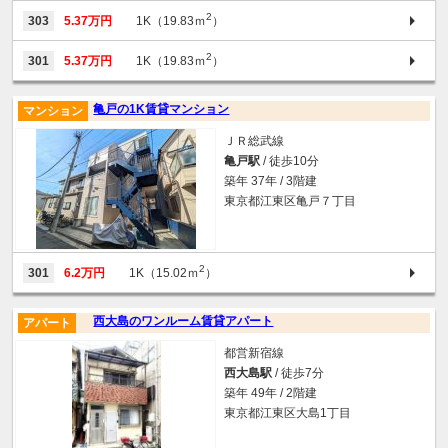
2
303
5.37万円
1K（19.83ｍ
）
2
301
5.37万円
1K（19.83ｍ
）
亀戸の1K賃貸マンション
マンション
ＪＲ総武線
亀戸駅
/ 徒歩10分
築年 37年 / 3階建
東京都江東区亀戸７丁目
2
301
6.2万円
1K（15.02ｍ
）
西大島のワンルーム賃貸アパート
アパート
都営新宿線
西大島駅
/ 徒歩7分
築年 49年 / 2階建
東京都江東区大島1丁目