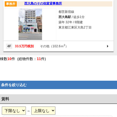
西大島のその他賃貸事務所
事務所
都営新宿線
西大島駅
/ 徒歩1分
築年 32年 / 8階建
東京都江東区大島2丁目
2
4F
33.5万円税別
その他（102.6ｍ
）
棟数
10
件 (総物件数：
11
件)
条件を絞り込む
賃料
～